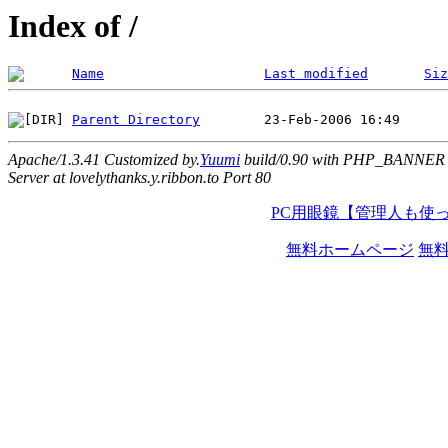
Index of /
Name
Last modified
Siz
Parent Directory
Apache/1.3.41 Customized by.
Yuumi
build/0.90 with PHP_BANNER
Server at lovelythanks.y.ribbon.to Port 80
PC用眼鏡【管理人も使
無料ホームページ
無