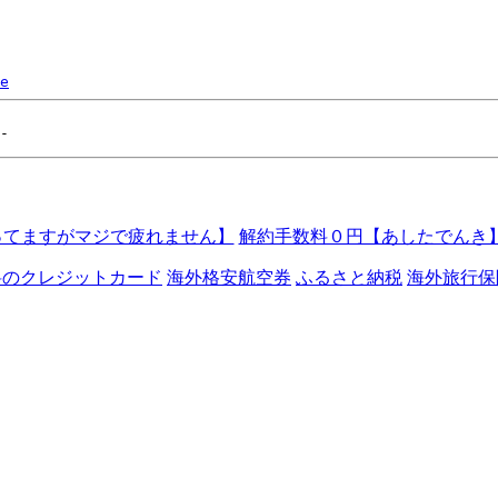
e
ってますがマジで疲れません】
解約手数料０円【あしたでんき
料のクレジットカード
海外格安航空券
ふるさと納税
海外旅行保